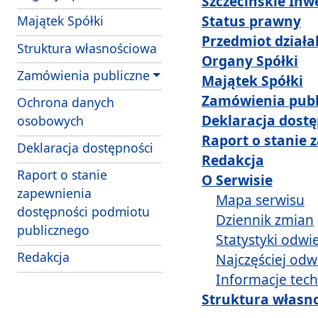
Szczecińskie Inwe
Status prawny
Majątek Spółki
Przedmiot działa
Struktura własnościowa
Organy Spółki
Zamówienia publiczne
Majątek Spółki
Zamówienia publ
Ochrona danych
Deklaracja dostę
osobowych
Raport o stanie 
Deklaracja dostępności
Redakcja
Raport o stanie
O Serwisie
zapewnienia
Mapa serwisu
dostępności podmiotu
Dziennik zmian
publicznego
Statystyki odwi
Redakcja
Najczęściej odw
Informacje tec
Struktura własn