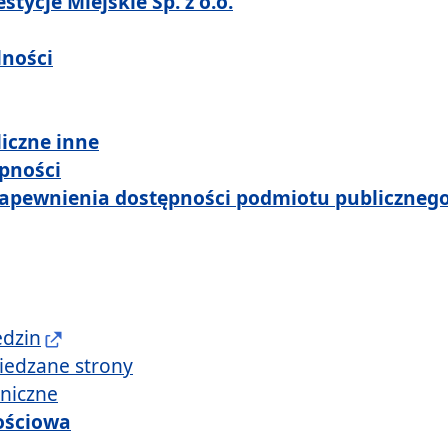
stycje Miejskie Sp. z o.o.
lności
iczne inne
pności
zapewnienia dostępności podmiotu publiczneg
edzin
iedzane strony
hniczne
ościowa