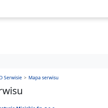
i
O Serwisie
Mapa serwisu
rwisu