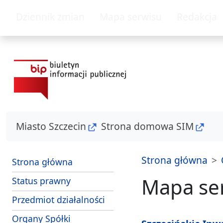
przejdź do głównego menu
przejdź do treśc
Dziennik zmian
Mapa serwisu
Redakcja
Miasto Szczecin
Strona domowa SIM
Strona główna
Strona główna
Mapa se
Status prawny
Przedmiot działalności
Organy Spółki