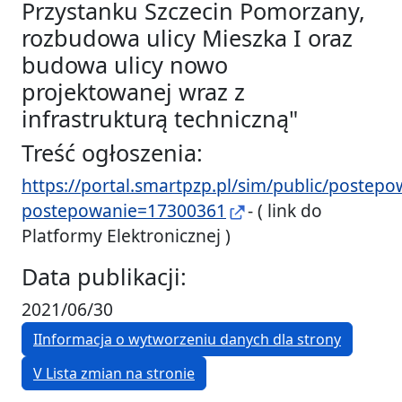
Przystanku Szczecin Pomorzany,
rozbudowa ulicy Mieszka I oraz
budowa ulicy nowo
projektowanej wraz z
infrastrukturą techniczną"
Treść ogłoszenia:
https://portal.smartpzp.pl/sim/public/postepo
postepowanie=17300361
- ( link do
Platformy Elektronicznej )
Data publikacji:
2021/06/30
I
Informacja o wytworzeniu danych dla strony
V
Lista zmian na stronie